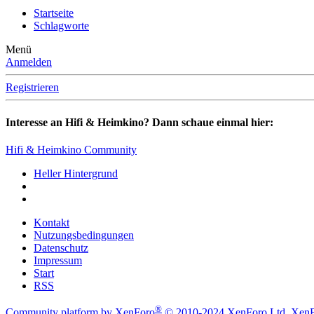
Startseite
Schlagworte
Menü
Anmelden
Registrieren
Interesse an Hifi & Heimkino? Dann schaue einmal hier:
Hifi & Heimkino Community
Heller Hintergrund
Kontakt
Nutzungsbedingungen
Datenschutz
Impressum
Start
RSS
®
Community platform by XenForo
© 2010-2024 XenForo Ltd.
XenF