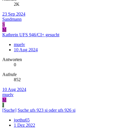
2K
23 Sep 2024
Sandmann
S
M
Kathrein UFS 946/CI+ gesucht
muelv
10 Aug 2024
Antworten
0
Aufrufe
852
10 Aug 2024
muelv
M
J
[Suche]
Suche ufs 923 si oder ufs 926 si
joethu65
1 Dez 2022