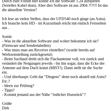
Durch euer Forum hier konne ich die Software 1.24 aufspielen
(Serielles Kabel dran). Aber dies Software ist aus 2004 ?!?!!! Ist das
die aktuellste Version?
Ich lese an vielen Stellen, dass der UFD540 noch ginge (an Astra).
Ich brauche kein HD - im Kurzurlaub reicht mit einfach Fernsehen
aus
.
Somit:
- Was ist die aktuellste Software und woher bekomme ich sie?
(Firmware und Sendertabellen)
- Was muss man am Receiver einstellen? (wurde bereits auf
Werkseinstellung zurückgesetzt)
- Beim Suchlauf dreht sich die Flachantenne voll, vor zurück und
verändert die Neigungen jeweils - bis hin sogar, dass die Ecke der
Antenne auf dem Dach kratzt (MIST!). Dann stellt sie die Suche
ein.
- Und überhaupt: Geht dat "Dingens" denn noch akutell mit Astra?
Etc.?
- Ideen zur Prüfung?
- Tipps?
- Kommt jemand aus der Nähe "östlicher Hunsrück"?
Grüße
Dirk