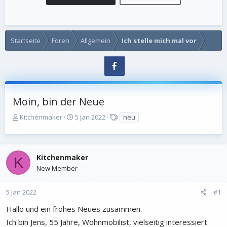
Startseite
Foren
Allgemein
Ich stelle mich mal vor
Moin, bin der Neue
E
E
S
Kitchenmaker
5 Jan 2022
neu
r
r
c
s
s
h
t
t
l
e
e
a
Kitchenmaker
K
l
l
g
New Member
l
l
w
e
t
o
5 Jan 2022
#1
r
a
r
m
t
Hallo und ein frohes Neues zusammen.
e
Ich bin Jens, 55 Jahre, Wohnmobilist, vielseitig interessiert