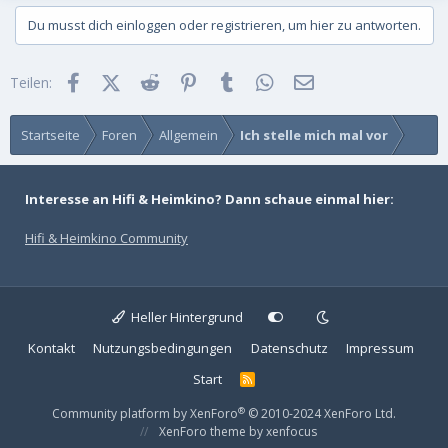
Du musst dich einloggen oder registrieren, um hier zu antworten.
Facebook
X (Twitter)
Reddit
Pinterest
Tumblr
WhatsApp
E-Mail (Benutzer m
Teilen:
Startseite
Foren
Allgemein
Ich stelle mich mal vor
Interesse an Hifi & Heimkino? Dann schaue einmal hier:
Hifi & Heimkino Community
Heller Hintergrund
Kontakt
Nutzungsbedingungen
Datenschutz
Impressum
Start
R
S
S
®
Community platform by XenForo
© 2010-2024 XenForo Ltd.
XenForo theme
by xenfocus