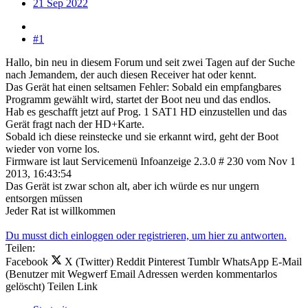
21 Sep 2022
#1
Hallo, bin neu in diesem Forum und seit zwei Tagen auf der Suche
nach Jemandem, der auch diesen Receiver hat oder kennt.
Das Gerät hat einen seltsamen Fehler: Sobald ein empfangbares
Programm gewählt wird, startet der Boot neu und das endlos.
Hab es geschafft jetzt auf Prog. 1 SAT1 HD einzustellen und das
Gerät fragt nach der HD+Karte.
Sobald ich diese reinstecke und sie erkannt wird, geht der Boot
wieder von vorne los.
Firmware ist laut Servicemenü Infoanzeige 2.3.0 # 230 vom Nov 1
2013, 16:43:54
Das Gerät ist zwar schon alt, aber ich würde es nur ungern
entsorgen müssen
Jeder Rat ist willkommen
Du musst dich einloggen oder registrieren, um hier zu antworten.
Teilen:
Facebook
X (Twitter)
Reddit
Pinterest
Tumblr
WhatsApp
E-Mail
(Benutzer mit Wegwerf Email Adressen werden kommentarlos
gelöscht)
Teilen
Link