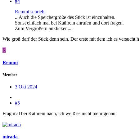
#4
Remmi schrieb:
...Auch die Speichergröße des Stick ist einzuhalten.
Sonst einfach mal bei Kathrein anrufen und dort fragen.
Zum Vergrößern anklicken....
Wie groß darf der Stick denn sein. Der erste mit dem ich es versucht 
R
Remmi
Member
3 Okt 2024
#5
Frag mal bei Kathrein nach, ich weiß es nicht mehr genau.
mirada